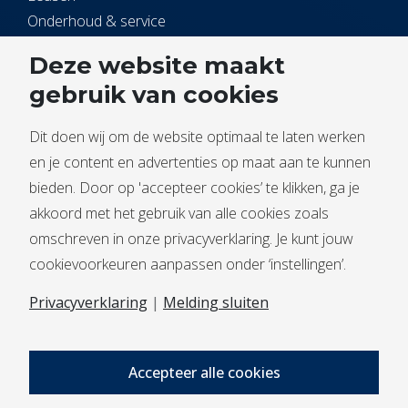
Onderhoud & service
Open Kitchen
Deze website maakt
gebruik van cookies
Service
Dit doen wij om de website optimaal te laten werken
Contact
en je content en advertenties op maat aan te kunnen
Service melden
bieden. Door op 'accepteer cookies’ te klikken, ga je
Documentbeheer
akkoord met het gebruik van alle cookies zoals
omschreven in onze privacyverklaring. Je kunt jouw
cookievoorkeuren aanpassen onder ‘instellingen’.
Privacyverklaring
|
Melding sluiten
Algemene voorwaarden
Privacyverklaring
Accepteer alle cookies