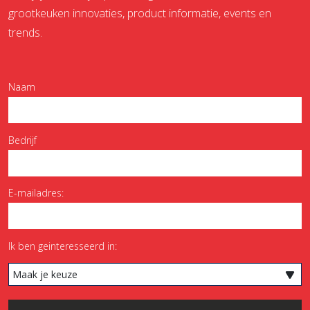
grootkeuken innovaties, product informatie, events en
trends.
Naam
Bedrijf
E-mailadres:
Ik ben geinteresseerd in:
Maak je keuze