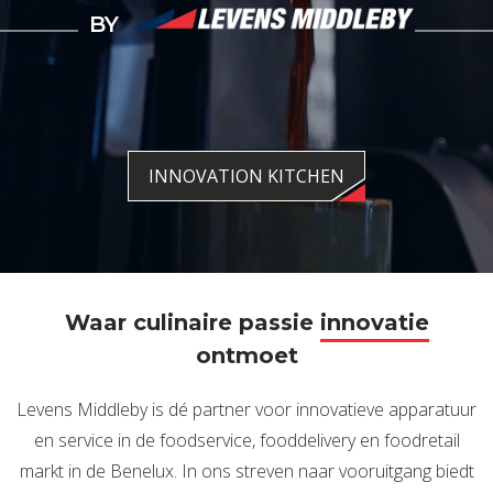
BY
INNOVATION KITCHEN
Waar culinaire passie
innovatie
ontmoet
Levens Middleby is dé partner voor innovatieve apparatuur
en service in de foodservice, fooddelivery en foodretail
markt in de Benelux. In ons streven naar vooruitgang biedt