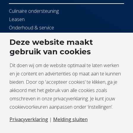
Culinaire ondersteuning
Leasen
Onderhoud & service
Open Kitchen
Deze website maakt
gebruik van cookies
Service
Dit doen wij om de website optimaal te laten werken
Contact
en je content en advertenties op maat aan te kunnen
Service melden
bieden. Door op 'accepteer cookies’ te klikken, ga je
Documentbeheer
akkoord met het gebruik van alle cookies zoals
omschreven in onze privacyverklaring. Je kunt jouw
cookievoorkeuren aanpassen onder ‘instellingen’.
Privacyverklaring
|
Melding sluiten
Algemene voorwaarden