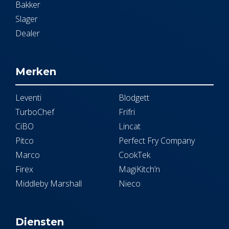
Bakker
Slager
Dealer
Merken
Leventi
Blodgett
TurboChef
Frifri
CiBO
Lincat
Pitco
Perfect Fry Company
Marco
CookTek
Firex
MagiKitch’n
Middleby Marshall
Nieco
Diensten