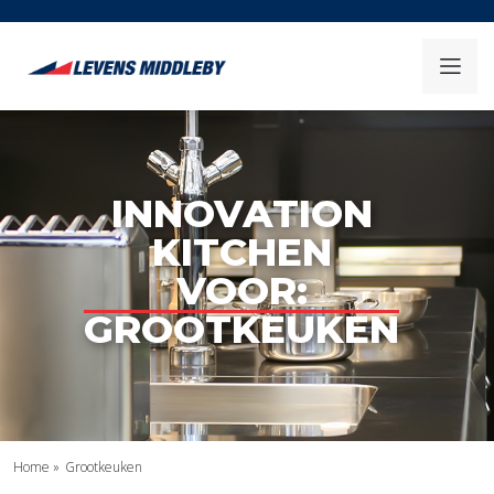
INNOVATION
KITCHEN
VOOR:
GROOTKEUKEN
Home
»
Grootkeuken