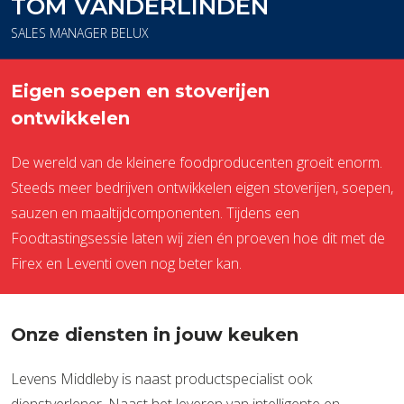
TOM VANDERLINDEN
SALES MANAGER BELUX
Eigen soepen en stoverijen
ontwikkelen
De wereld van de kleinere foodproducenten groeit enorm.
Steeds meer bedrijven ontwikkelen eigen stoverijen, soepen,
sauzen en maaltijdcomponenten. Tijdens een
Foodtastingsessie laten wij zien én proeven hoe dit met de
Firex en Leventi oven nog beter kan.
Onze diensten in jouw keuken
Levens Middleby is naast productspecialist ook
dienstverlener. Naast het leveren van intelligente en