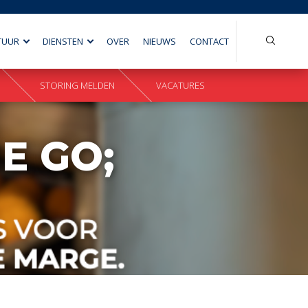
Search
TUUR
DIENSTEN
OVER
NIEUWS
CONTACT
for:
STORING MELDEN
VACATURES
E GO;