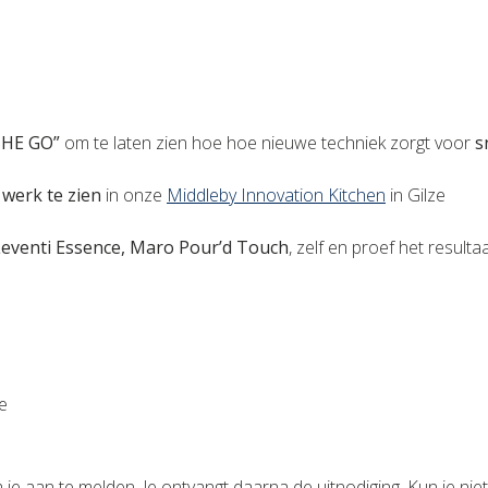
THE GO”
om te laten zien hoe hoe nieuwe techniek zorgt voor
s
 werk te zien
in onze
Middleby Innovation Kitchen
in Gilze
, Leventi Essence, Maro Pour’d Touch
, zelf en proef het resultaa
 Gilze
je aan te melden. Je ontvangt daarna de uitnodiging. Kun je n