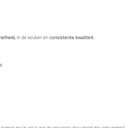
nelheid,
in de keuken en
consistente kwaliteit.
t.
iet komen maar wil je wel de nieuwste documentatie ontvangen?