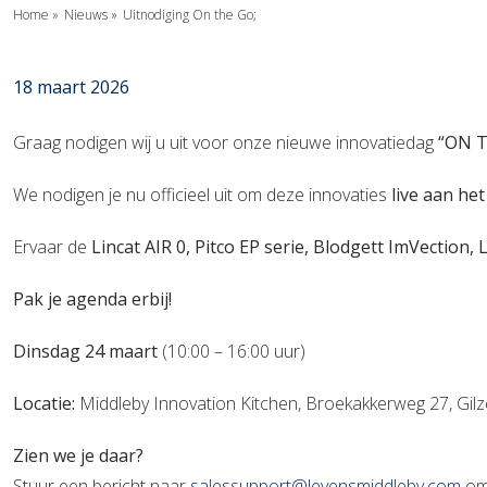
Home
»
Nieuws
»
Uitnodiging On the Go;
18 maart 2026
Graag nodigen wij u uit voor onze nieuwe innovatiedag
“ON 
We nodigen je nu officieel uit om deze innovaties
live aan het
Ervaar de
Lincat AIR 0, Pitco EP serie, Blodgett ImVection
Pak je agenda erbij!
Dinsdag 24 maart
(10:00 – 16:00 uur)
Locatie:
Middleby Innovation Kitchen, Broekakkerweg 27,
Zien we je daar?
Stuur een bericht naar
salessupport@levensmiddleby.com
om 