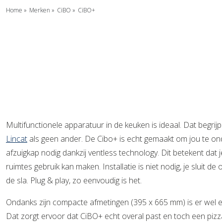
Home
»
Merken
»
CiBO
»
CiBO+
Multifunctionele apparatuur in de keuken is ideaal. Dat begrijpe
Lincat
als geen ander. De Cibo+ is echt gemaakt om jou te on
afzuigkap nodig dankzij ventless technology. Dit betekent dat j
ruimtes gebruik kan maken. Installatie is niet nodig, je sluit de
de sla. Plug & play, zo eenvoudig is het.
Ondanks zijn compacte afmetingen (395 x 665 mm) is er wel 
Dat zorgt ervoor dat CiBO+ echt overal past en toch een piz