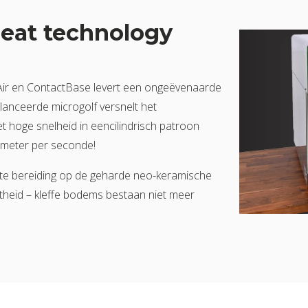
eat technology
Air en ContactBase levert een ongeëvenaarde
elanceerde microgolf versnelt het
 hoge snelheid in eencilindrisch patroon
 meter per seconde!
cte bereiding op de geharde neo-keramische
theid – kleffe bodems bestaan niet meer