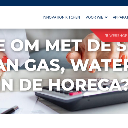
INNOVATION KITCHEN
VOOR WIE
APPARA
WEBSHOP
E OM MET DE 
N GAS, WATER
IN DE HORECA