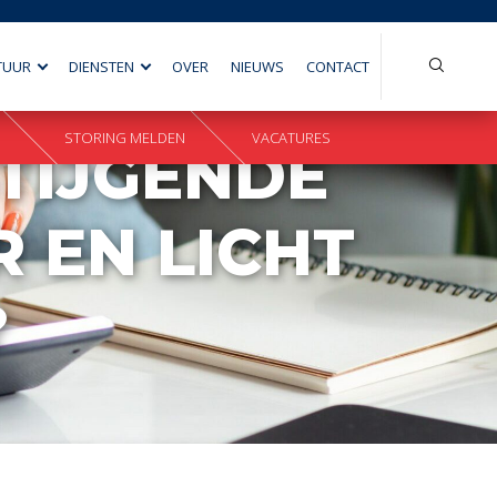
Search
TUUR
DIENSTEN
OVER
NIEUWS
CONTACT
for:
STORING MELDEN
VACATURES
STIJGENDE
 EN LICHT
?