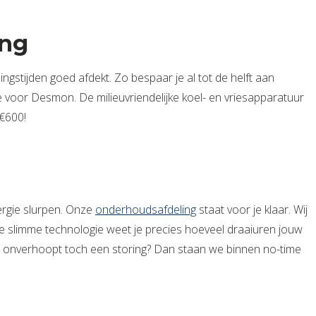
ing
ngstijden goed afdekt. Zo bespaar je al tot de helft aan
 voor Desmon. De milieuvriendelijke koel- en vriesapparatuur
 €600!
ergie slurpen. Onze
onderhoudsafdeling
staat voor je klaar. Wij
ze slimme technologie weet je precies hoeveel draaiuren jouw
er onverhoopt toch een storing? Dan staan we binnen no-time