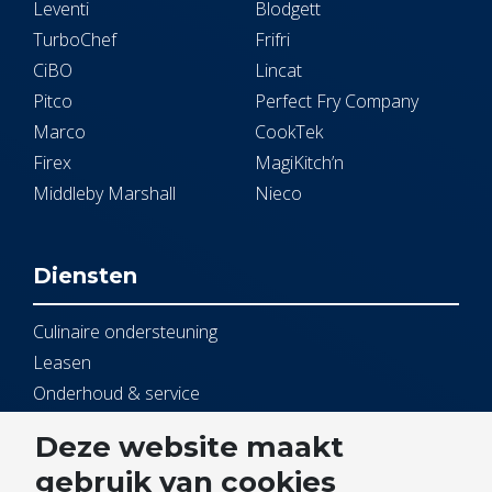
Leventi
Blodgett
TurboChef
Frifri
CiBO
Lincat
Pitco
Perfect Fry Company
Marco
CookTek
Firex
MagiKitch’n
Middleby Marshall
Nieco
Diensten
Culinaire ondersteuning
Leasen
Onderhoud & service
Open Kitchen
Deze website maakt
gebruik van cookies
Service