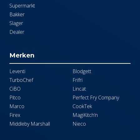
Supermarkt
Bakker
Slager
Dealer
Merken
Leventi
Blodgett
TurboChef
Frifri
CiBO
Lincat
Pitco
Perfect Fry Company
Marco
CookTek
Firex
MagiKitch’n
Middleby Marshall
Nieco