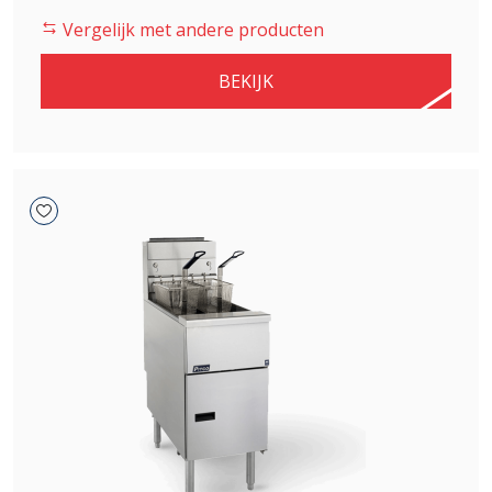
was:
is:
Vergelijk met andere producten
€ 3.819,00.
€ 3.246,15.
BEKIJK