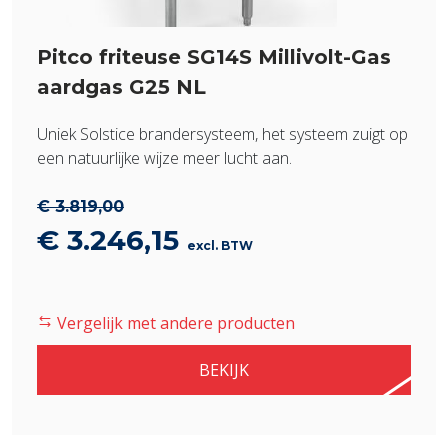
Pitco friteuse SG14S Millivolt-Gas
aardgas G25 NL
Uniek Solstice brandersysteem, het systeem zuigt op
een natuurlijke wijze meer lucht aan.
€
3.819,00
Oorspronkelijke
Huidige
€
3.246,15
excl. BTW
prijs
prijs
was:
is:
Vergelijk met andere producten
€ 3.819,00.
€ 3.246,15.
BEKIJK