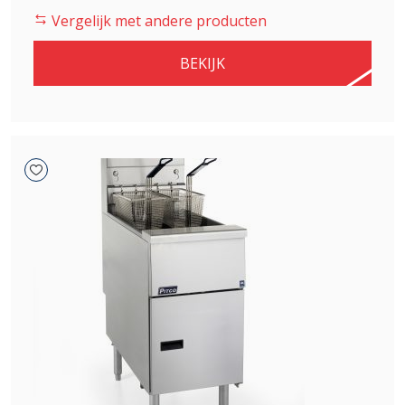
was:
is:
Vergelijk met andere producten
€ 3.341,00.
€ 2.839,85.
BEKIJK