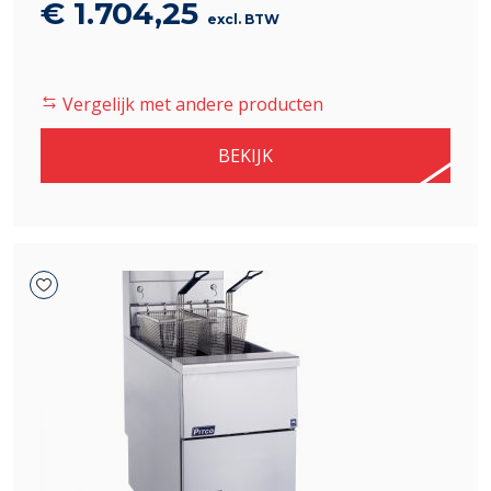
Oorspronkelijke
Huidige
€
1.704,25
excl. BTW
prijs
prijs
was:
is:
Vergelijk met andere producten
€ 2.005,00.
€ 1.704,25.
BEKIJK