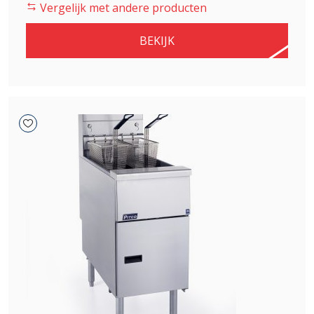
was:
is:
Vergelijk met andere producten
€ 2.005,00.
€ 1.704,25.
BEKIJK