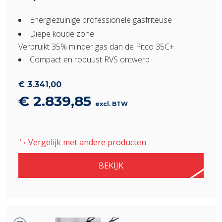
Energiezuinige professionele gasfriteuse
Diepe koude zone
Verbruikt 35% minder gas dan de Pitco 35C+
Compact en robuust RVS ontwerp
€
3.341,00
Oorspronkelijke
Huidige
€
2.839,85
excl. BTW
prijs
prijs
was:
is:
Vergelijk met andere producten
€ 3.341,00.
€ 2.839,85.
BEKIJK