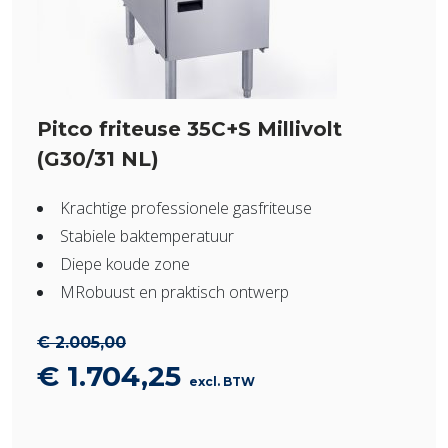
Pitco friteuse 35C+S Millivolt
(G30/31 NL)
Krachtige professionele gasfriteuse
Stabiele baktemperatuur
Diepe koude zone
MRobuust en praktisch ontwerp
€
2.005,00
Oorspronkelijke
Huidige
€
1.704,25
excl. BTW
prijs
prijs