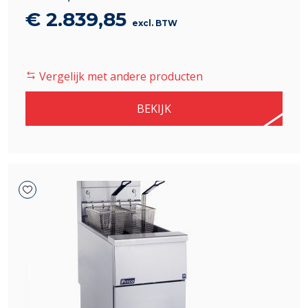
Oorspronkelijke
Huidige
€
2.839,85
excl. BTW
prijs
prijs
was:
is:
Vergelijk met andere producten
€ 3.341,00.
€ 2.839,85.
BEKIJK