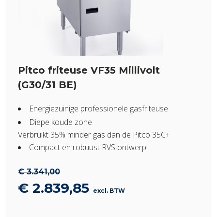
Pitco friteuse VF35 Millivolt
(G30/31 BE)
Energiezuinige professionele gasfriteuse
Diepe koude zone
Verbruikt 35% minder gas dan de Pitco 35C+
Compact en robuust RVS ontwerp
€
3.341,00
Oorspronkelijke
Huidige
€
2.839,85
excl. BTW
prijs
prijs