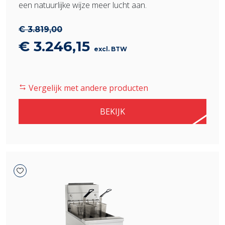
een natuurlijke wijze meer lucht aan.
€
3.819,00
Oorspronkelijke
Huidige
€
3.246,15
excl. BTW
prijs
prijs
was:
is:
Vergelijk met andere producten
€ 3.819,00.
€ 3.246,15.
BEKIJK