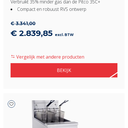
Verbruikt 35% minder gas dan de Pitco 35C+
Compact en robuust RVS ontwerp
€
3.341,00
Oorspronkelijke
Huidige
€
2.839,85
excl. BTW
prijs
prijs
was:
is:
Vergelijk met andere producten
€ 3.341,00.
€ 2.839,85.
BEKIJK