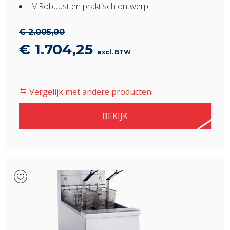
MRobuust en praktisch ontwerp
€
2.005,00
Oorspronkelijke
Huidige
€
1.704,25
excl. BTW
prijs
prijs
was:
is:
Vergelijk met andere producten
€ 2.005,00.
€ 1.704,25.
BEKIJK