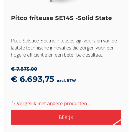
Pitco friteuse SE14S -Solid State
Pitco Solstice Electric friteuses zijn voorzien van de
laatste technische innovaties die zorgen voor een
hogere efficientie en een beter bakresultaat.
€
7.875,00
Oorspronkelijke
Huidige
€
6.693,75
excl. BTW
prijs
prijs
was:
is:
Vergelijk met andere producten
€ 7.875,00.
€ 6.693,75.
BEKIJK