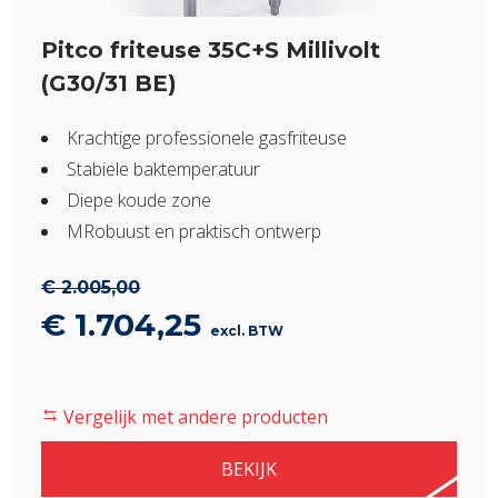
Pitco friteuse 35C+S Millivolt
(G30/31 BE)
Krachtige professionele gasfriteuse
Stabiele baktemperatuur
Diepe koude zone
MRobuust en praktisch ontwerp
€
2.005,00
Oorspronkelijke
Huidige
€
1.704,25
excl. BTW
prijs
prijs
was:
is:
Vergelijk met andere producten
€ 2.005,00.
€ 1.704,25.
BEKIJK