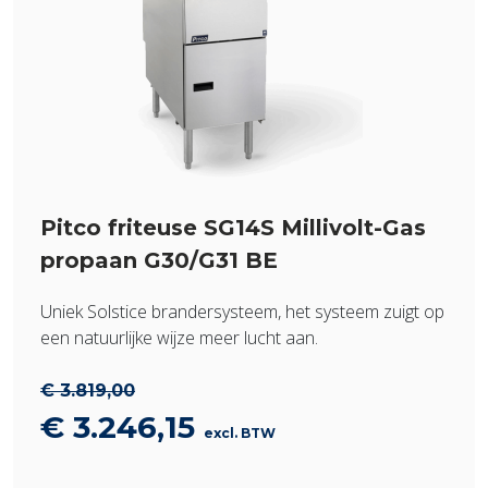
Pitco friteuse SG14S Millivolt-Gas
propaan G30/G31 BE
Uniek Solstice brandersysteem, het systeem zuigt op
een natuurlijke wijze meer lucht aan.
€
3.819,00
Oorspronkelijke
Huidige
€
3.246,15
excl. BTW
prijs
prijs