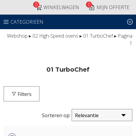
0
0
WINKELWAGEN
MIJN OFFERTE
CATEGORIEËN
Webshop
▸
02 High-Speed ovens
▸
01 TurboChef
▸ Pagina
1
01 TurboChef
Filters
Sorteren op: