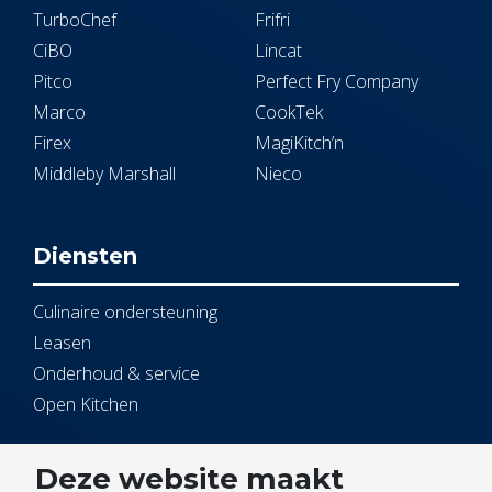
TurboChef
Frifri
CiBO
Lincat
Pitco
Perfect Fry Company
Marco
CookTek
Firex
MagiKitch’n
Middleby Marshall
Nieco
Diensten
Culinaire ondersteuning
Leasen
Onderhoud & service
Open Kitchen
Service
Deze website maakt