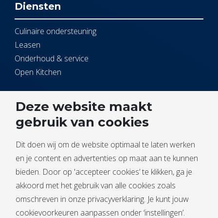
Diensten
Culinaire ondersteuning
Leasen
Onderhoud & service
Open Kitchen
Service
Deze website maakt
gebruik van cookies
Contact
Service melden
Dit doen wij om de website optimaal te laten werken
Documentbeheer
en je content en advertenties op maat aan te kunnen
bieden. Door op 'accepteer cookies’ te klikken, ga je
akkoord met het gebruik van alle cookies zoals
omschreven in onze privacyverklaring. Je kunt jouw
cookievoorkeuren aanpassen onder ‘instellingen’.