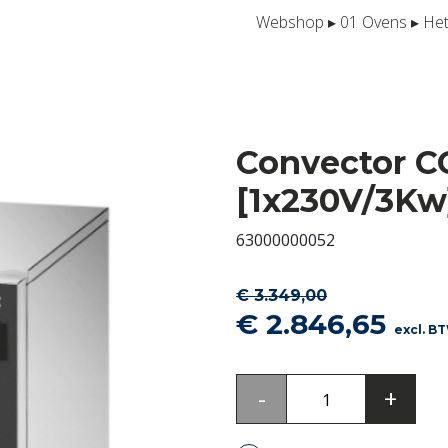
Webshop
▸
01 Ovens
▸
Het
Convector C
[1x230V/3Kw
63000000052
€
3.349,00
Oorspronkelij
Hui
€
2.846,65
excl. B
prijs
prijs
was:
is:
Convector
-
+
€ 3.349,00.
€ 2.
CO343T
4x1/1GN