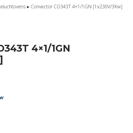
eluchtovens
▸ Convector CO343T 4×1/1GN [1x230V/3Kw]
O343T 4×1/1GN
]
ke
dige
TW
846,65.