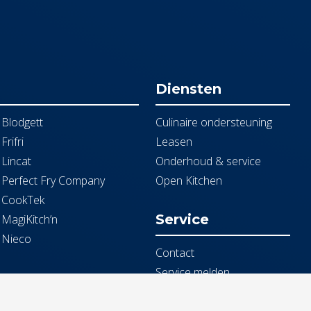
Diensten
Blodgett
Culinaire ondersteuning
Frifri
Leasen
Lincat
Onderhoud & service
Perfect Fry Company
Open Kitchen
CookTek
Service
MagiKitch’n
Nieco
Contact
Service melden
Documentbeheer