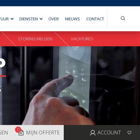
Search
TUUR
DIENSTEN
OVER
NIEUWS
CONTACT
for:
STORING MELDEN
VACATURES
P
S
0
GEN
MIJN OFFERTE
ACCOUNT