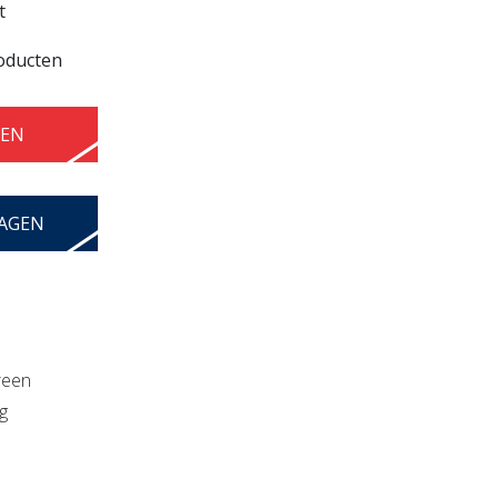
t
roducten
GEN
WAGEN
reen
g