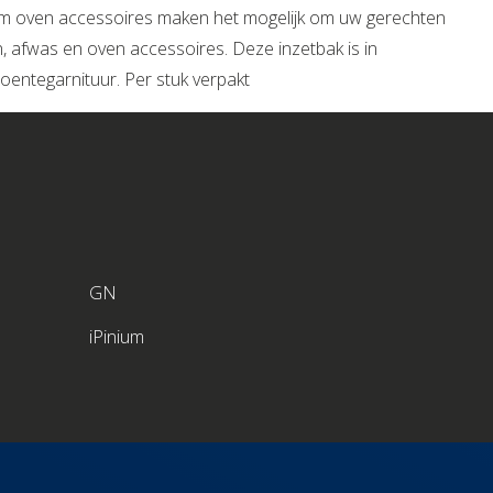
nium oven accessoires maken het mogelijk om uw gerechten
n, afwas en oven accessoires. Deze inzetbak is in
roentegarnituur. Per stuk verpakt
GN
iPinium