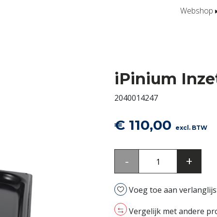
Webshop
iPinium Inz
2040014247
€
110,00
excl. BTW
iPinium
-
+
Inzetbak
1/2
Voeg toe aan verlanglijs
GN
20mm
Vergelijk met andere p
aantal