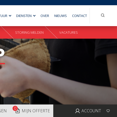
Search
TUUR
DIENSTEN
OVER
NIEUWS
CONTACT
for:
STORING MELDEN
VACATURES
P
0
GEN
MIJN OFFERTE
ACCOUNT