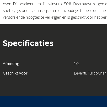
oven. Dit betekent een tijdswinst tot 50%. Daarnaast zorgen
sneller, gezonder, smakelijker en eenvoudiger te bereiden met
verschillende hoogtes te verkrijgen en is geschikt voor het be
Specificaties
Afmeting
1/2
Geschikt voor
Leventi, TurboChef