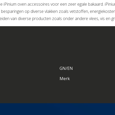
 de iPinium oven accessoires voor een zeer egale bakaard. iPi
 besparingen op diverse vlakken zoals vetstoffen, energiekoste
reiden van diverse producten zoals onder andere vlees, vis en g
GN/EN
Merk