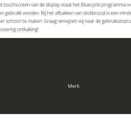
t touchscreen van de display staat het Bluecycle programma we
en gebruikt worden. Bij het afbakken van stokbrood is een minde
eer schoon te maken. Graag verwijzen wij naar de gebruiksinstru
dosering ontkalking!
Merk