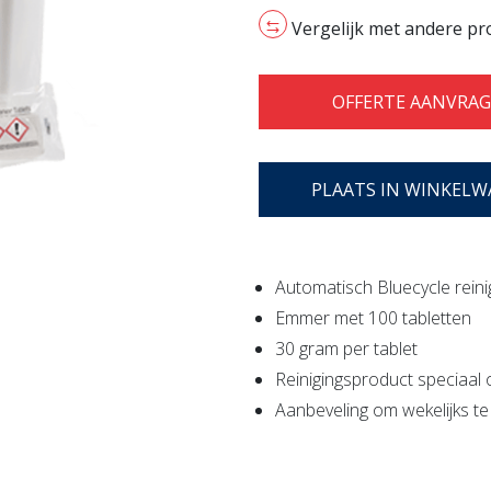
100x30
Vergelijk met andere p
gr
(2021
SC)
OFFERTE AANVRA
aantal
PLAATS IN WINKEL
Automatisch Bluecycle rei
Emmer met 100 tabletten
30 gram per tablet
Reinigingsproduct speciaal
Aanbeveling om wekelijks te