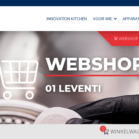
INNOVATION KITCHEN
VOOR WIE
APPARA
WEBSHOP
WEBSHO
01 LEVENTI
0
WINKELWA