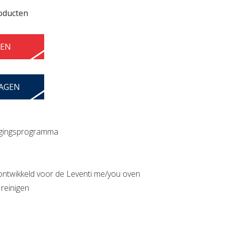
roducten
GEN
WAGEN
nigingsprogramma
 ontwikkeld voor de Leventi me/you oven
 reinigen