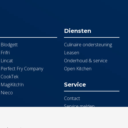
Diensten
Blodgett
Culinaire ondersteuning
Frifri
Leasen
Lincat
Onderhoud & service
Perfect Fry Company
Open Kitchen
CookTek
Service
MagiKitch’n
Nieco
Contact
Service melden
Documentbeheer