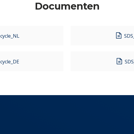
Documenten
cycle_NL
SDS_
cycle_DE
SDS