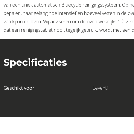
van een uniek automatisch Bluecycle reinigingssysteem. Op he
bepalen, naar gelang hoe intensief en hoeveel vetten in de ov
van kip in de oven. Wij adviseren om de oven wekelijks 1 à 2 k
dat een reinigingstablet nooit tegelijk gebruikt wordt met een 
Specificaties
Geschikt voor
Leventi