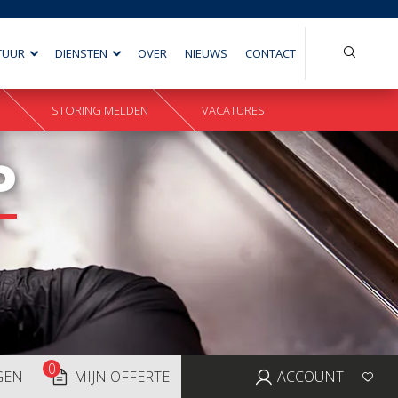
Search
TUUR
DIENSTEN
OVER
NIEUWS
CONTACT
for:
STORING MELDEN
VACATURES
P
0
GEN
MIJN OFFERTE
ACCOUNT