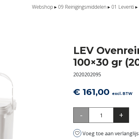
Webshop
▸
09 Reinigingsmiddelen
▸
01 Leventi
▸ 
LEV Ovenrein
100×30 gr (2
2020202095
€
161,00
excl. BTW
LEV
-
+
Ovenreiniger
Tabletten
Voeg toe aan verlanglijs
Bluecycle