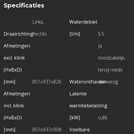
Specificaties
Links,
Waterdebiet
Draairichting
Rechts
[l/m]
5.5
Afmetingen
Ja
excl. klink
noodzakelijk,
(HxBxD)
tenzij reeds
[mm]
851x937x826
Waterontharder
aanwezig
Afmetingen
Latente
incl. klink
warmtebelasting
(HxBxD)
[kW]
o,86
[mm]
851x937x908
Voelbare