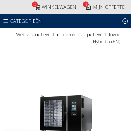
0
0
WINKELWAGEN
MIJN OFFERTE
CATEGORIEËN
Webshop
▸
Leventi
▸
Leventi Invoq
▸ Leventi Invoq
Hybrid 6 (EN)