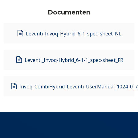
Documenten
Leventi_Invoq_Hybrid_6-1_spec_sheet_NL
Leventi_Invoq-Hybrid_6-1-1_spec-sheet_FR
Invoq_CombiHybrid_Leventi_UserManual_1024_0_