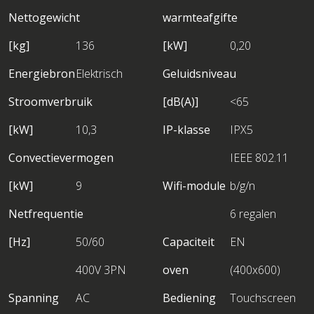
Nettogewicht
warmteafgifte
[kg]
136
[kW]
0,20
Energiebron
Elektrisch
Geluidsniveau
Stroomverbruik
[dB(A)]
<65
[kW]
10,3
IP-klasse
IPX5
Convectievermogen
IEEE 802.11
[kW]
9
Wifi-module
b/g/n
Netfrequentie
6 regalen
[Hz]
50/60
Capaciteit
EN
400V 3PN
oven
(400x600)
Spanning
AC
Bediening
Touchscreen