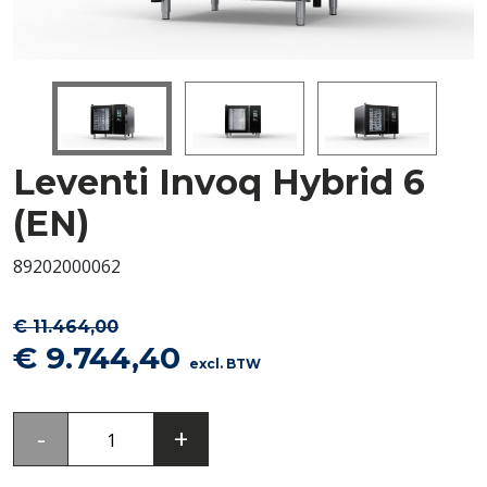
Leventi Invoq Hybrid 6
(EN)
89202000062
€
11.464,00
Oorspronkelijke
Huidige
€
9.744,40
excl. BTW
prijs
prijs
was:
is:
Leventi
-
+
€ 11.464,00.
€ 9.744,40.
Invoq
Hybrid