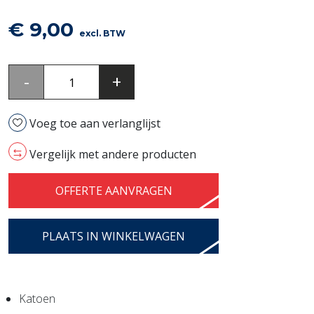
€
9,00
excl. BTW
Ovenlap
-
+
beige
per
Voeg toe aan verlanglijst
stuk
aantal
Vergelijk met andere producten
OFFERTE AANVRAGEN
PLAATS IN WINKELWAGEN
Katoen