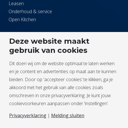
Leasen
Onderhoud & service
Open Kitchen
Service
Deze website maakt
gebruik van cookies
Contact
Service melden
Dit doen wij om de website optimaal te laten werken
Documentbeheer
en je content en advertenties op maat aan te kunnen
bieden. Door op 'accepteer cookies’ te klikken, ga je
akkoord met het gebruik van alle cookies zoals
omschreven in onze privacyverklaring. Je kunt jouw
cookievoorkeuren aanpassen onder ‘instellingen’.
Algemene voorwaarden
Privacyverklaring
|
Melding sluiten
Privacyverklaring