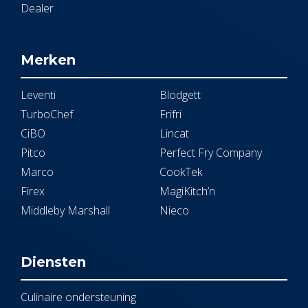
Dealer
Merken
Leventi
Blodgett
TurboChef
Frifri
CiBO
Lincat
Pitco
Perfect Fry Company
Marco
CookTek
Firex
MagiKitch’n
Middleby Marshall
Nieco
Diensten
Culinaire ondersteuning