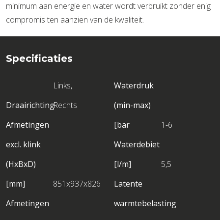
minimum aan energie en water wordt verbruikt zonder enig
compromis ten aanzien van de kwaliteit.
Specificaties
Links,
Waterdruk
Draairichting
Rechts
(min-max)
Afmetingen
[bar
1-6
excl. klink
Waterdebiet
(HxBxD)
[l/m]
5,5
[mm]
851x937x826
Latente
Afmetingen
warmtebelasting