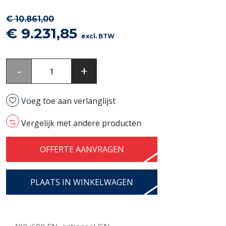
€
10.861,00
Oorspronkelijke
Huidige
€
9.231,85
excl. BTW
prijs
prijs
was:
is:
Leventi
-
+
€ 10.861,00.
€ 9.231,85.
Invoq
Combi
Voeg toe aan verlanglijst
6
(EN)
Vergelijk met andere producten
aantal
OFFERTE AANVRAGEN
PLAATS IN WINKELWAGEN