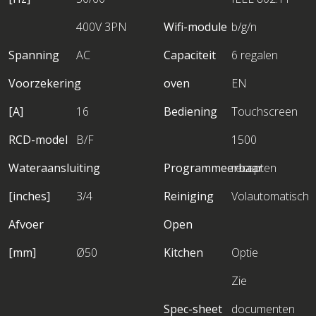
400V 3PN
Wifi-module
b/g/n
Spanning
AC
Capaciteit
6 regalen
Voorzekering
oven
EN
[A]
16
Bediening
Touchscreen
RCD-model
B/F
1500
Wateraansluiting
Programmeerbaar
recepten
[inches]
3/4
Reiniging
Volautomatisch
Afvoer
Open
[mm]
Ø50
Kitchen
Optie
Zie
Spec-sheet
documenten