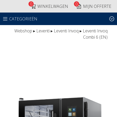
0
0
WINKELWAGEN
MIJN OFFERTE
CATEGORIEËN
Webshop
▸
Leventi
▸
Leventi Invoq
▸ Leventi Invoq
Combi 6 (EN)