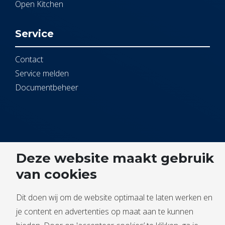
Open Kitchen
Service
Contact
Service melden
Documentbeheer
Deze website maakt gebruik
Algemene voorwaarden
van cookies
Privacyverklaring
Dit doen wij om de website optimaal te laten werken en
© 2024
je content en advertenties op maat aan te kunnen