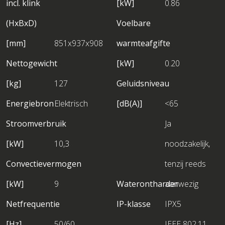
incl. klink
[kW]
0.86
(HxBxD)
Voelbare
[mm]
851x937x908
warmteafgifte
Nettogewicht
[kW]
0.20
[kg]
127
Geluidsniveau
Energiebron
Elektrisch
[dB(A)]
<65
Stroomverbruik
Ja
[kW]
10,3
noodzakelijk,
Convectievermogen
tenzij reeds
[kW]
9
Waterontharder
aanwezig
Netfrequentie
IP-klasse
IPX5
[Hz]
50/60
IEEE 802.11