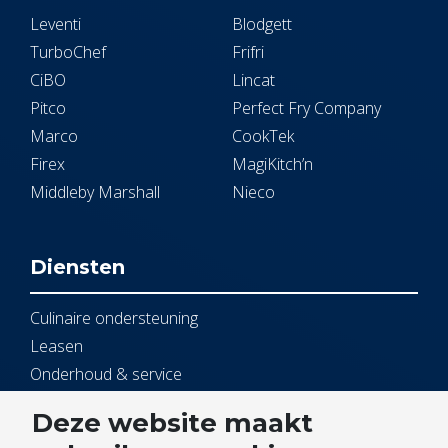
Leventi
Blodgett
TurboChef
Frifri
CiBO
Lincat
Pitco
Perfect Fry Company
Marco
CookTek
Firex
MagiKitch’n
Middleby Marshall
Nieco
Diensten
Culinaire ondersteuning
Leasen
Onderhoud & service
Open Kitchen
Deze website maakt