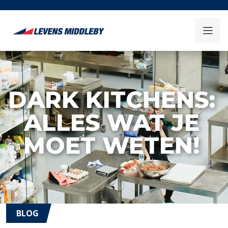
DARK KITCHENS:
ALLES WAT JE
MOET WETEN!
BLOG