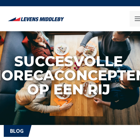
SUCCESVOLLE
HORECACONCEPTE
OP EEN RIJ
BLOG