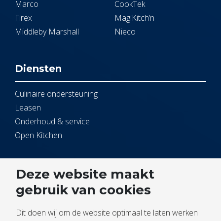
Marco
CookTek
Firex
MagiKitch’n
Middleby Marshall
Nieco
Diensten
Culinaire ondersteuning
Leasen
Onderhoud & service
Open Kitchen
Service
Deze website maakt
gebruik van cookies
Contact
Service melden
Dit doen wij om de website optimaal te laten werken
Documentbeheer